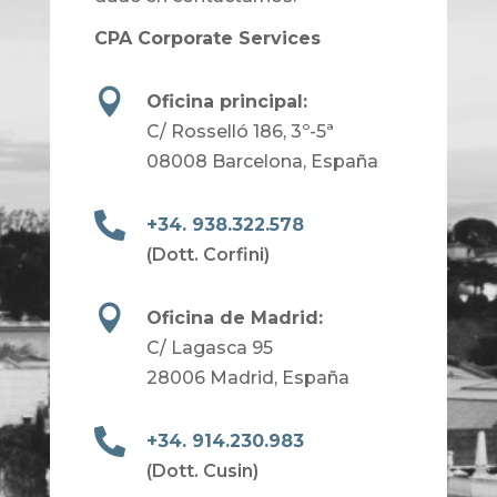
CPA Corporate Services

Oficina principal:
C/ Rosselló 186, 3º-5ª
08008 Barcelona, España

+34. 938.322.578
(Dott. Corfini)

Oficina de Madrid:
C/ Lagasca 95
28006 Madrid, España

+34. 914.230.983
(Dott. Cusin)