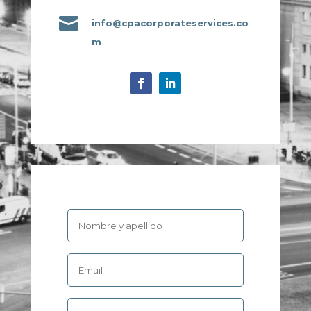

info@cpacorporateservices.co
m