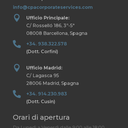
info@cpacorporateservices.com

Ufficio Principale:
C/ Rosselló 186, 3º-5ª
08008 Barcellona, Spagna

+34. 938.322.578
(Dott. Corfini)

Ufficio Madrid:
C/ Lagasca 95
28006 Madrid, Spagna

+34. 914.230.983
(Dott. Cusin)
Orari di apertura
Da Lunedì a Venerdì dalle 9:00 alle 18:00